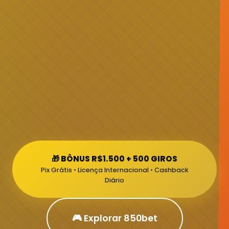
🎁 BÔNUS R$1.500 + 500 GIROS
Pix Grátis • Licença Internacional • Cashback
Diário
🎮 Explorar 850bet