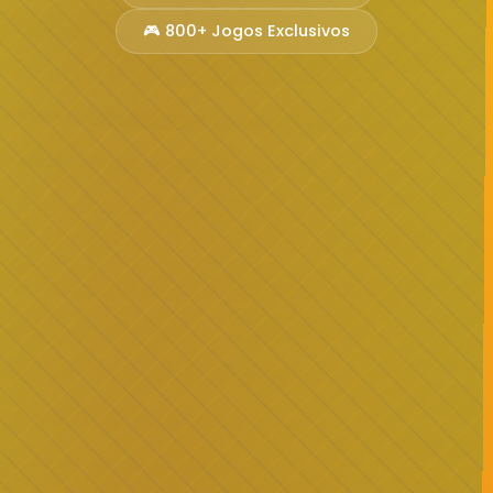
🎮 800+ Jogos Exclusivos