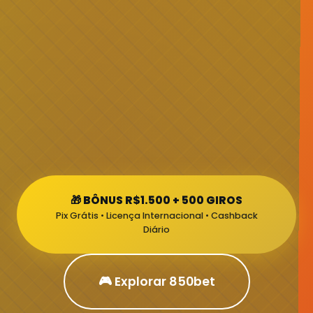
🎁 BÔNUS R$1.500 + 500 GIROS
Pix Grátis • Licença Internacional • Cashback
Diário
🎮 Explorar 850bet