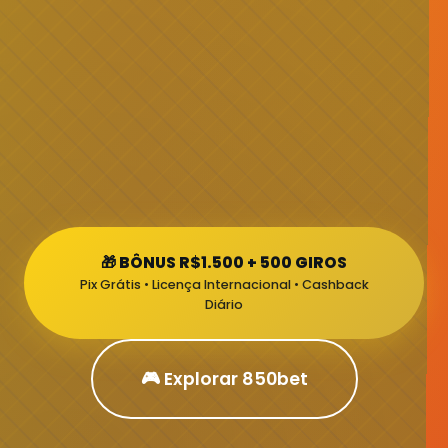
🎁 BÔNUS R$1.500 + 500 GIROS
Pix Grátis • Licença Internacional • Cashback
Diário
🎮 Explorar 850bet