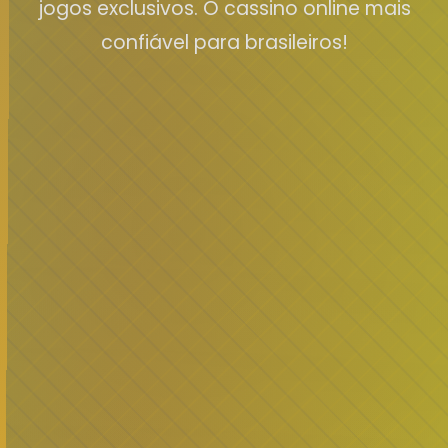
jogos exclusivos. O cassino online mais
confiável para brasileiros!