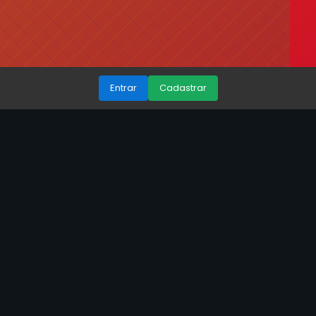
Entrar
Cadastrar
850bet | Explore o
Fascinante Mundo do
LuckyDoggy: Um Mergulho