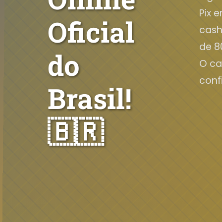
Pix 
Oficial
cash
de 8
do
O ca
confi
Brasil!
🇧🇷