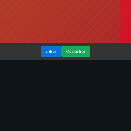
Entrar
Cadastrar
850bet | Explorando o