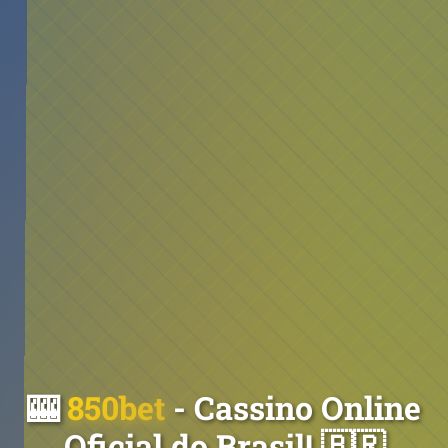
🎰
850bet
- Cassino Online
Oficial do Brasil! 🇧🇷