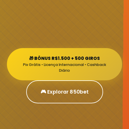
🎁 BÔNUS R$1.500 + 500 GIROS
Pix Grátis • Licença Internacional • Cashback
Diário
🎮 Explorar 850bet