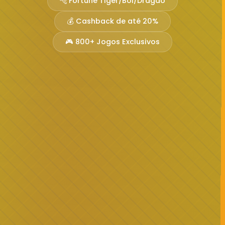
🐅 Fortune Tiger/Boi/Dragão
💰 Cashback de até 20%
🎮 800+ Jogos Exclusivos